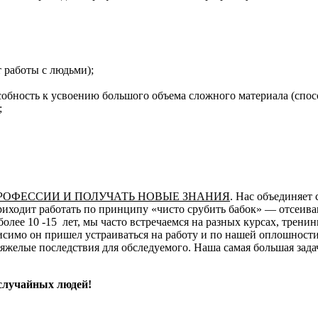
 работы с людьми);
собность к усвоению большого объема сложного материала (спос
;
ПРОФЕССИИ И ПОЛУЧАТЬ НОВЫЕ ЗНАНИЯ
. Нас объединяет
риходит работать по принципу «чисто срубить бабок» — отсеиваю
олее 10 -15 лет, мы часто встречаемся на разных курсах, трени
висимо он пришел устраиваться на работу и по нашей оплошности
желые последствия для обследуемого. Наша самая большая задач
 случайных людей!