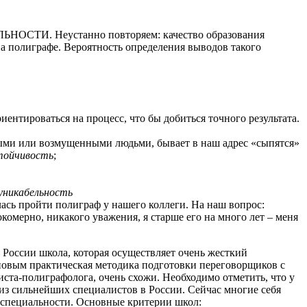
И. Неустанно повторяем: качество образования
а полиграфе. Вероятность определения выводов такого
ентироваться на процесс, что бы добиться точного результата.
ными или возмущенными людьми, бывает в наш адрес «сыпятся»
тойчивость
;
.
уникабельность
лась пройти полиграф у нашего коллеги. На наш вопрос:
окомерно, никакого уважения, я старше его на много лет – меня
 России школа, которая осуществляет очень жесткий
ановым практическая методика подготовки переговорщиков с
та-полиграфолога, очень схожи. Необходимо отметить, что у
из сильнейших специалистов в России. Сейчас многие себя
 специальности. Основные критерии школ: