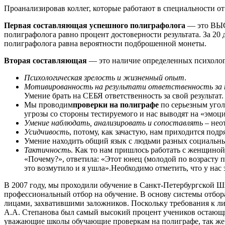
Проанализировав коллег, которые работают в специальности от
Первая составляющая успешного полиграфолога
— это ВЫ
полиграфолога равно процент достоверности результата. За 2
полиграфолога равна вероятности подброшенной монеты.
Вторая составляющая
— это наличие определенных психо
Психологическая зрелость и жизненный опыт
.
Мотивированность на результати ответственность за 
Умение брать на СЕБЯ ответственность за свой результат.
Мы проводим
проверки на полиграфе
по серьезным угол
угрозы со стороны тестируемого и нас выводят на «эмоц
Умение наблюдать, анализировать и сопоставлять
– нео
Усидчивость
, потому, как зачастую, нам приходится подр
Умение находить общий язык с людьми разных социальных
Тактичность
. Как то нам пришлось работать с женщиной
«Почему?», ответила: «Этот юнец (молодой по возрасту по
это возмутило и я ушла».Необходимо отметить, что у нас 
В 2007 году, мы проходили обучение в Санкт-Петербургской Ш
профессиональный отбор на обучение. В основу системы отбор
лицами, захватившими заложников. Поскольку требования к ли
А.А. Степанова был самый высокий процент учеников остающих
уважающие школы обучающие проверкам на полиграфе, так же