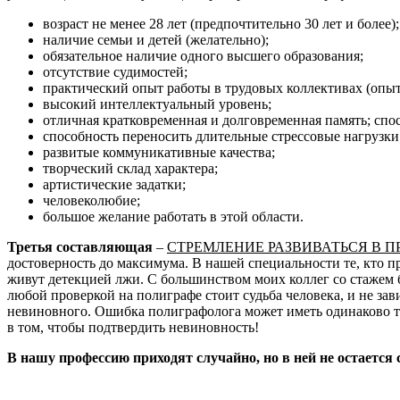
возраст не менее 28 лет (предпочтительно 30 лет и более);
наличие семьи и детей (желательно);
обязательное наличие одного высшего образования;
отсутствие судимостей;
практический опыт работы в трудовых коллективах (опыт
высокий интеллектуальный уровень;
отличная кратковременная и долговременная память; спо
способность переносить длительные стрессовые нагрузки
развитые коммуникативные качества;
творческий склад характера;
артистические задатки;
человеколюбие;
большое желание работать в этой области.
Третья составляющая
–
СТРЕМЛЕНИЕ РАЗВИВАТЬСЯ В 
достоверность до максимума. В нашей специальности те, кто п
живут детекцией лжи. С большинством моих коллег со стажем б
любой проверкой на полиграфе стоит судьба человека, и не за
невиновного. Ошибка полиграфолога может иметь одинаково тя
в том, чтобы подтвердить невиновность!
В нашу профессию приходят случайно, но в ней не остается