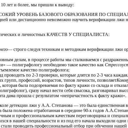
 10 лет и более, мы пришли к выводу:
СОКИЙ УРОВЕНЬ БАЗОВОГО ОБРАЗОВАНИЯ ПО СПЕЦИАЛЬНОСТ
0 дней или дистанционно невозможно научить верификации лжи н
логических и личностных КАЧЕСТВ У СПЕЦИАЛИСТА:
него
— строго следуя техникам и методикам верификации лжи ори
овным делам, в процессе работы мы сталкиваемся с раздражен
ии» — полиграфологу необходимо такое качество как
Стрессоус
тъемлемое качество полиграфолога;
яд проводить по 2-3 проверки, которые длятся по 2-3 часа каждая
 групп, профессий, возрастов, типов личности, позволяет
Комм
, которая была подозреваемая по факту кражи со склада и отказа
лиграфолог), сразу начал вести себя свысока, разговаривал выс
эта дама прошла с результатом «непричастность к факту кражи».
коле детекции лжи у А.А. Степанова — это была единственная в
а была положена отработанная в середине 90-х годов А.А.Степ
чным и профессиональным качествам переговорщика и специалис
ся в нашей специальности и из под его начала выходили одни 
 стали проводить профессиональный отбор при обучении нашей